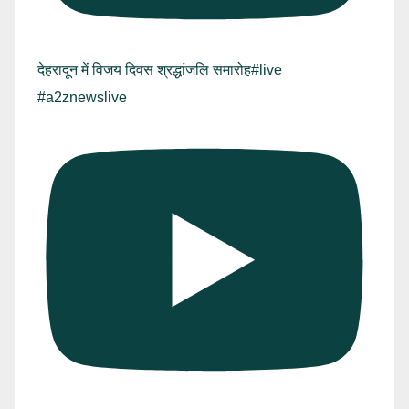
देहरादून में विजय दिवस श्रद्धांजलि समारोह#live
#a2znewslive