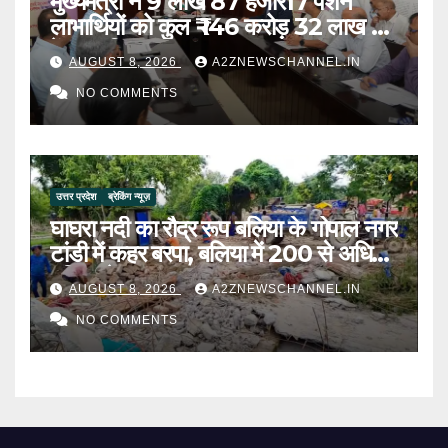
मुख्यमंत्री ने 9 लाख 87 हजार17 पेंशन
लाभार्थियों को कुल ₹ 146 करोड़ 32 लाख की
पेंशन राशि का किया भुगतान
AUGUST 8, 2026
A2ZNEWSCHANNEL.IN
NO COMMENTS
उत्तर प्रदेश
ब्रेकिंग न्यूज़
घाघरा नदी का रौद्र रूप बलिया के गोपाल नगर
टांडी में कहर बरपा, बलिया में 200 से अधिक
परिवार बेघर
AUGUST 8, 2026
A2ZNEWSCHANNEL.IN
NO COMMENTS