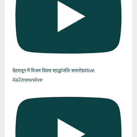
देहरादून में विजय दिवस श्रद्धांजलि समारोह#live
#a2znewslive