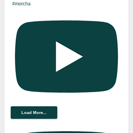
#morcha
Load More...