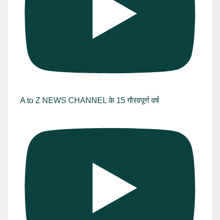
A to Z NEWS CHANNEL के 15 गौरवपूर्ण वर्ष