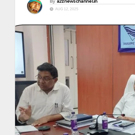
By
a2znewschannel.in
AUG 12, 2025