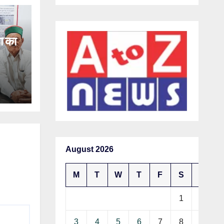
ा का
August 2026
M
T
W
T
F
S
S
1
2
3
4
5
6
7
8
9