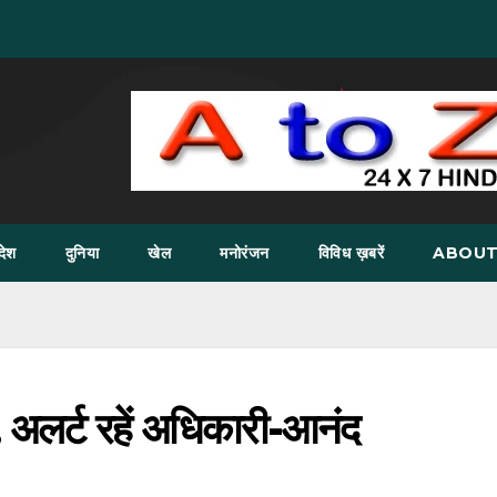
देश
दुनिया
खेल
मनोरंजन
विविध ख़बरें
ABOUT
ण, अलर्ट रहें अधिकारी-आनंद