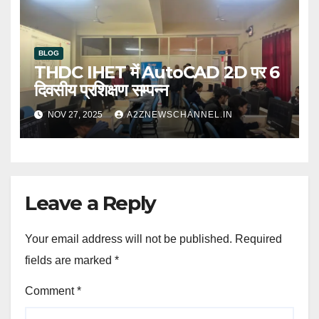
BLOG
THDC IHET में AutoCAD 2D पर 6
दिवसीय प्रशिक्षण सम्पन्न
NOV 27, 2025
A2ZNEWSCHANNEL.IN
Leave a Reply
Your email address will not be published.
Required
fields are marked
*
Comment
*