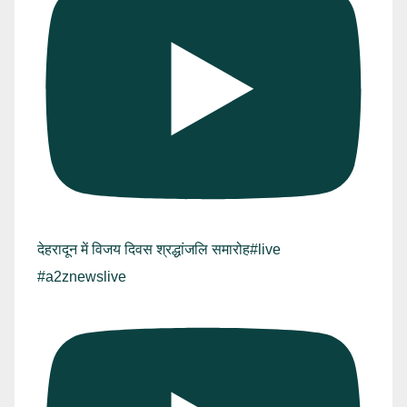
देहरादून में विजय दिवस श्रद्धांजलि समारोह#live
#a2znewslive