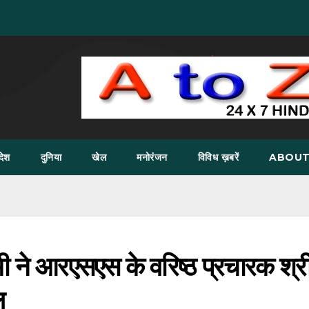
देश
दुनिया
खेल
मनोरंजन
विविध ख़बरें
ABOUT
धामी ने आरएसएस के वरिष्ठ प्रचारक श्र
ि