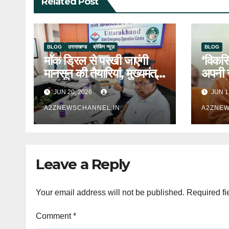
Related Post
BLOG
उत्तराखण्ड
ब्रेकिंग न्यूज़
BLOG
माॅक ड्रिल से परखी जाएंगी
‘विकसित
मानसून की तैयारियां, मुख्यमंत्री
अपनी स
की घोषणा के क्रम में
यूपी-स
JUN 20, 2026
JUN 1
यूएसडीएमए ने शुरू की तैयारी
A2ZNEWSCHANNEL.IN
A2ZNEW
Leave a Reply
Your email address will not be published.
Required fi
Comment
*