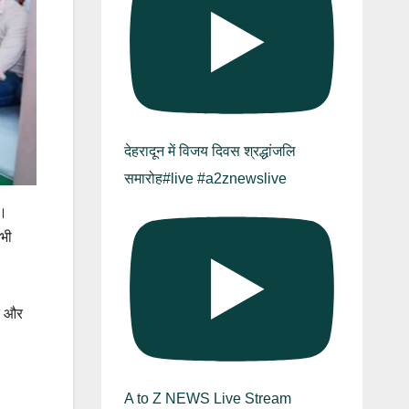
देहरादून में विजय दिवस श्रद्धांजलि
समारोह#live #a2znewslive
ी।
 भी
ति और
A to Z NEWS Live Stream