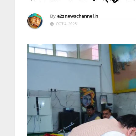
By
a2znewschannel.in
OCT 4, 2025