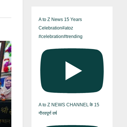
A to Z News 15 Years
Celebration#atoz
#celebration#trending
A to Z NEWS CHANNEL के 15
गौरवपूर्ण वर्ष