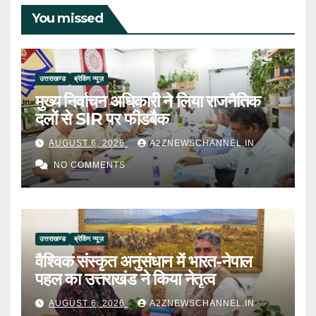
You missed
उत्तराखण्ड
ब्रेकिंग न्यूज़
मुख्य निर्वाचन अधिकारी ने लिया राजनैतिक
दलों से SIR पर फीडबैक
AUGUST 6, 2026
A2ZNEWSCHANNEL.IN
NO COMMENTS
उत्तराखण्ड
ब्रेकिंग न्यूज़
वैश्विक संस्कृत अनुसंधान में भारत-नेपाल
पहल का उत्तराखंड ने किया नेतृत्व
AUGUST 6, 2026
A2ZNEWSCHANNEL.IN