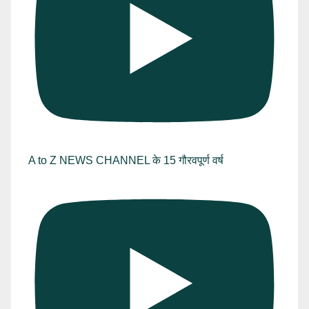
A to Z NEWS CHANNEL के 15 गौरवपूर्ण वर्ष