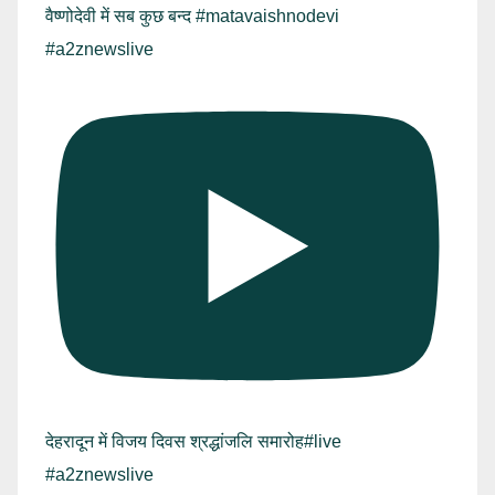
वैष्णोदेवी में सब कुछ बन्द #matavaishnodevi
#a2znewslive
देहरादून में विजय दिवस श्रद्धांजलि समारोह#live
#a2znewslive