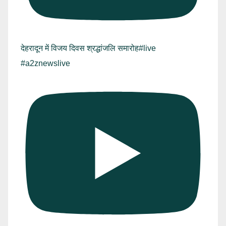
देहरादून में विजय दिवस श्रद्धांजलि समारोह#live
#a2znewslive