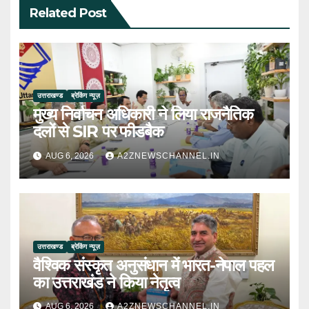
Related Post
उत्तराखण्ड
ब्रेकिंग न्यूज़
मुख्य निर्वाचन अधिकारी ने लिया राजनैतिक
दलों से SIR पर फीडबैक
AUG 6, 2026
A2ZNEWSCHANNEL.IN
उत्तराखण्ड
ब्रेकिंग न्यूज़
वैश्विक संस्कृत अनुसंधान में भारत-नेपाल पहल
का उत्तराखंड ने किया नेतृत्व
AUG 6, 2026
A2ZNEWSCHANNEL.IN