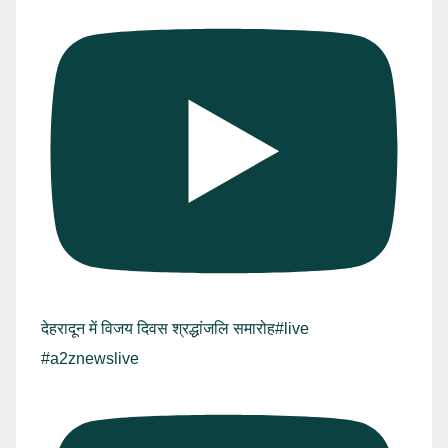
देहरादून में विजय दिवस श्रद्धांजलि समारोह#live
#a2znewslive