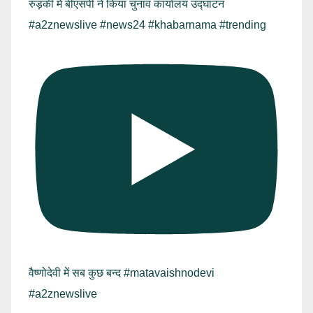
रुड़की में बीएसपी ने किया चुनाव कार्यालय उद्घाटन
#a2znewslive #news24 #khabarnama #trending
वैष्णोदेवी में सब कुछ बन्द #matavaishnodevi
#a2znewslive