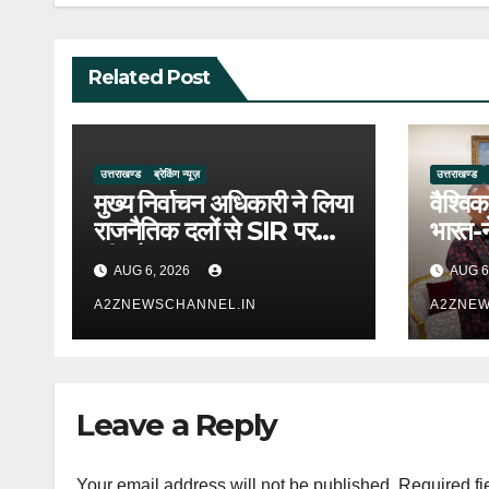
Related Post
उत्तराखण्ड
ब्रेकिंग न्यूज़
उत्तराखण्ड
मुख्य निर्वाचन अधिकारी ने लिया
वैश्विक
राजनैतिक दलों से SIR पर
भारत-
फीडबैक
उत्तराख
AUG 6, 2026
AUG 6
A2ZNEWSCHANNEL.IN
A2ZNEW
Leave a Reply
Your email address will not be published.
Required fi