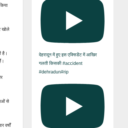
 किया
र खोले
ी है।
देहरादून में हुए इस एक्सिडेंट में आखिर
ैं।
गलती किसकी #accident
#dehradun#rip
और
ाओं से
 वर्षों