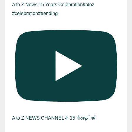
A to Z News 15 Years Celebration#atoz
#celebration#trending
A to Z NEWS CHANNEL के 15 गौरवपूर्ण वर्ष