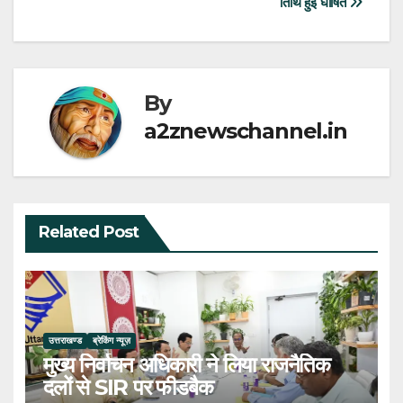
तिथि हुई घोषित
By
a2znewschannel.in
Related Post
उत्तराखण्ड
ब्रेकिंग न्यूज़
मुख्य निर्वाचन अधिकारी ने लिया राजनैतिक
दलों से SIR पर फीडबैक