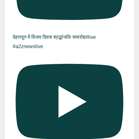
देहरादून में विजय दिवस श्रद्धांजलि समारोह#live
#a2znewslive