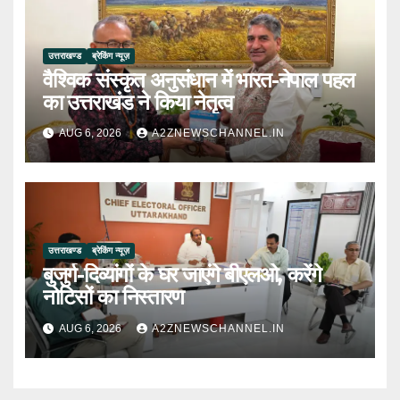
उत्तराखण्ड
ब्रेकिंग न्यूज़
वैश्विक संस्कृत अनुसंधान में भारत-नेपाल पहल
का उत्तराखंड ने किया नेतृत्व
AUG 6, 2026
A2ZNEWSCHANNEL.IN
उत्तराखण्ड
ब्रेकिंग न्यूज़
बुजुर्ग-दिव्यांगों के घर जाएंगे बीएलओ, करेंगे
नोटिसों का निस्तारण
AUG 6, 2026
A2ZNEWSCHANNEL.IN