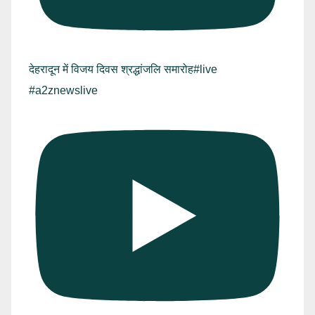
देहरादून में विजय दिवस श्रद्धांजलि समारोह#live
#a2znewslive