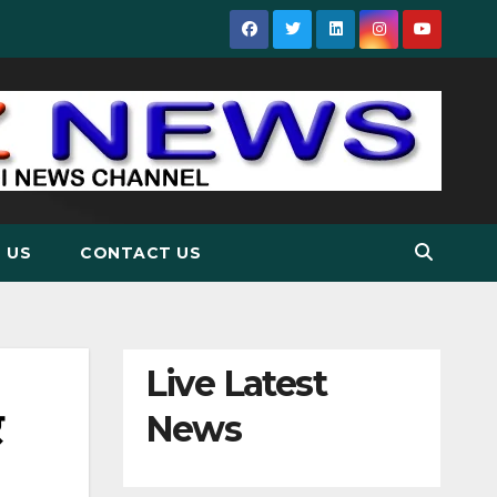
 US
CONTACT US
Live Latest
र
News