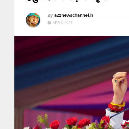
By
a2znewschannel.in
APR 5, 2026