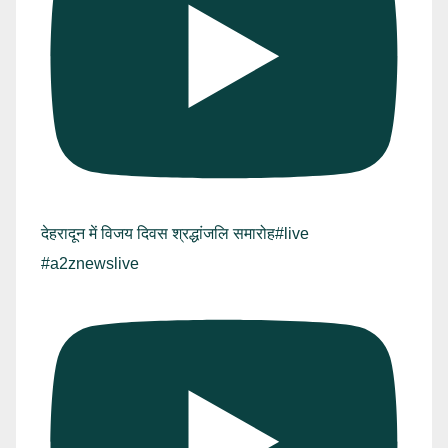
देहरादून में विजय दिवस श्रद्धांजलि समारोह#live
#a2znewslive