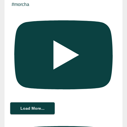
#morcha
Load More...